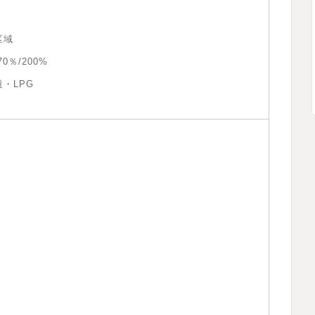
区域
0％/200%
・LPG