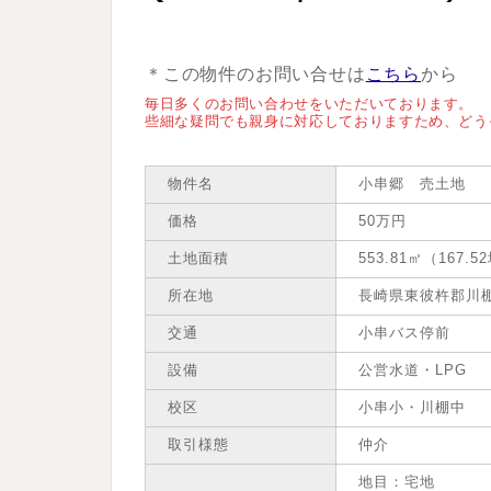
＊この物件のお問い合せは
こちら
から
毎日多くのお問い合わせをいただいております。
些細な疑問でも親身に対応しておりますため、どう
物件名
小串郷 売土地
価格
50万円
土地面積
553.81㎡（167.5
所在地
長崎県東彼杵郡川
交通
小串バス停前
設備
公営水道・LPG
校区
小串小・川棚中
取引様態
仲介
地目：宅地