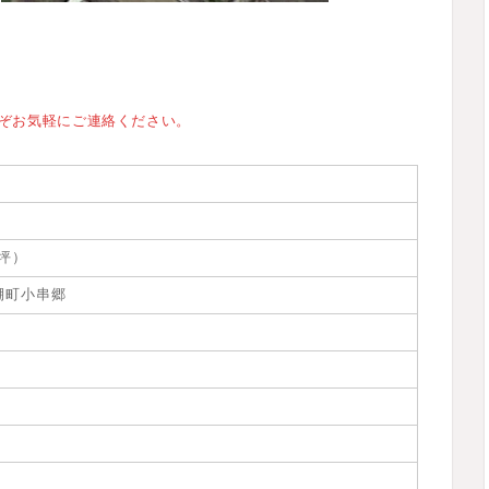
ぞお気軽にご連絡ください。
2坪）
棚町小串郷