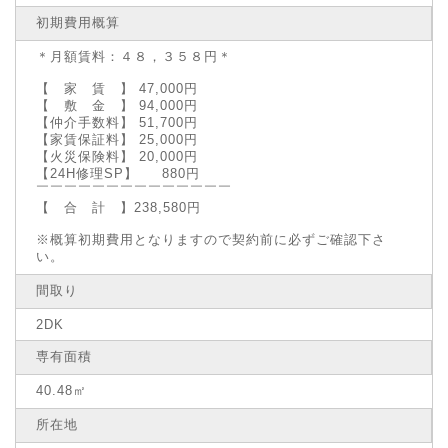
初期費用概算
＊月額賃料：４８，３５８円＊
【 家 賃 】 47,000円
【 敷 金 】 94,000円
【仲介手数料】 51,700円
【家賃保証料】 25,000円
【火災保険料】 20,000円
【24H修理SP】 880円
￣￣￣￣￣￣￣￣￣￣￣￣￣￣
【 合 計 】238,580円
※概算初期費用となりますので契約前に必ずご確認下さ
い。
間取り
2DK
専有面積
40.48㎡
所在地