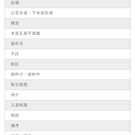
設備
公営水道・下水道区域
構造
木造瓦葺平屋建
築年月
不詳
校区
彼杵小・彼杵中
取引様態
仲介
入居時期
相談
備考