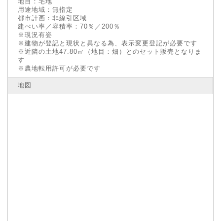
地目：宅地
用途地域：無指定
都市計画：非線引区域
建ぺい率／容積率：70％／200％
※現況有姿
※建物が登記と現状と異なる為、表示変更登記が必要です
※近隣の土地47.80㎡（地目：畑）とのセット販売となりま
す
※農地転用許可が必要です
地図